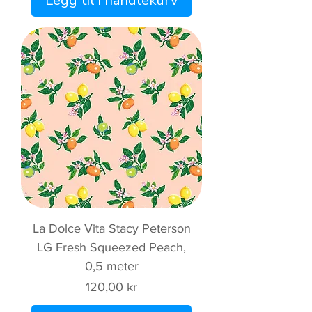
Legg til i handlekurv
La Dolce Vita Stacy Peterson
LG Fresh Squeezed Peach,
0,5 meter
Pris
120,00 kr