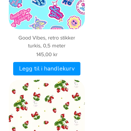
Good Vibes, retro stikker
turkis, 0,5 meter
Pris
145,00 kr
Legg til i handlekurv