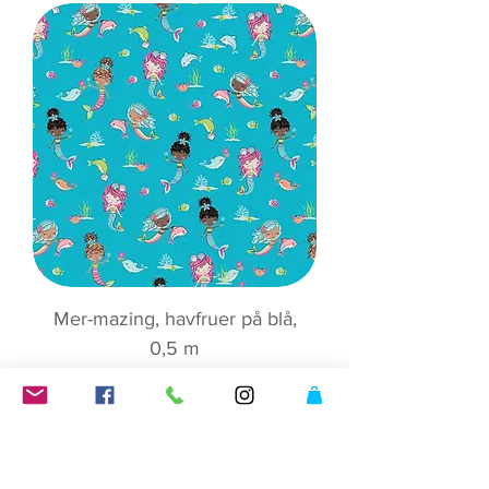
Mer-mazing, havfruer på blå,
0,5 m
Pris
135,00 kr
Legg til i handlekurv