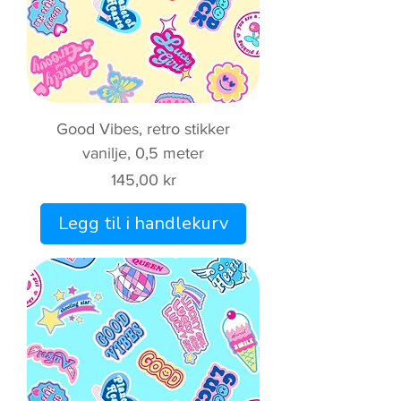
Good Vibes, retro stikker
vanilje, 0,5 meter
Pris
145,00 kr
Legg til i handlekurv