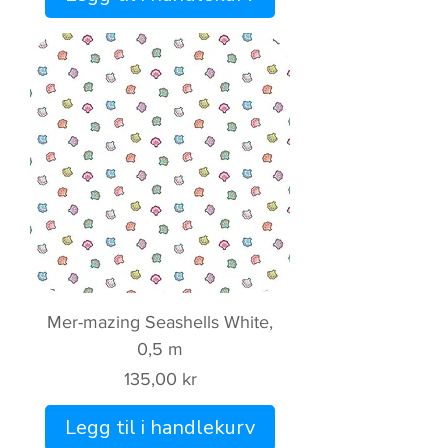
Mer-mazing Seashells White,
0,5 m
Pris
135,00 kr
Legg til i handlekurv