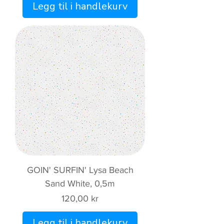
Legg til i handlekurv
GOIN' SURFIN' Lysa Beach
Sand White, 0,5m
Pris
120,00 kr
Legg til i handlekurv