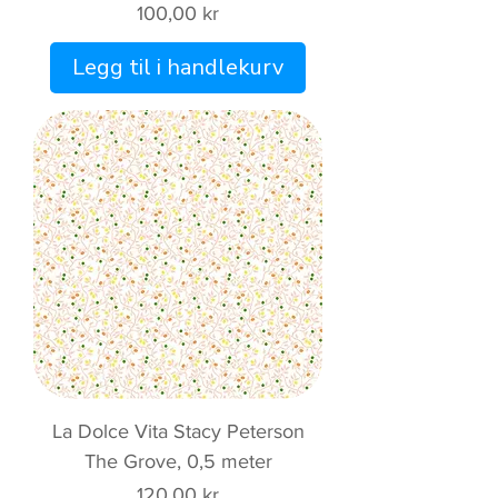
Pris
100,00 kr
Legg til i handlekurv
La Dolce Vita Stacy Peterson
The Grove, 0,5 meter
Pris
120,00 kr