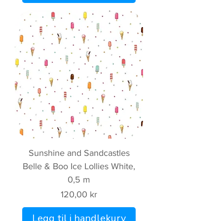
Sunshine and Sandcastles
Belle & Boo Ice Lollies White,
0,5 m
Pris
120,00 kr
Legg til i handlekurv