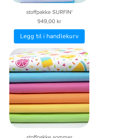
stoffpakke SURFIN'
Pris
949,00 kr
Legg til i handlekurv
stoffpakke sommer