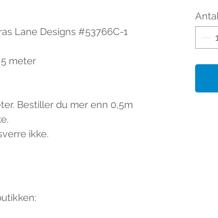
Antal
ras Lane Designs #53766C-1
0,5 meter
eter. Bestiller du mer enn 0,5m
ke.
sverre ikke.
butikken: