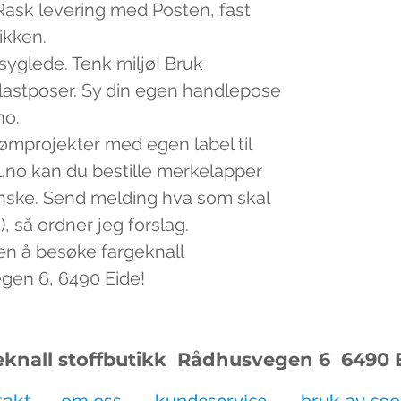
v. Rask levering med Posten, fast
tikken.
 syglede. Tenk miljø! Bruk
plastposer. Sy din egen handlepose
no.
sømprojekter med egen label til
.no kan du bestille merkelapper
nske. Send melding hva som skal
, så ordner jeg forslag.
en å besøke fargeknall
egen 6, 6490 Eide!
eknall stoffbutikk Rådhusvegen 6
6490 