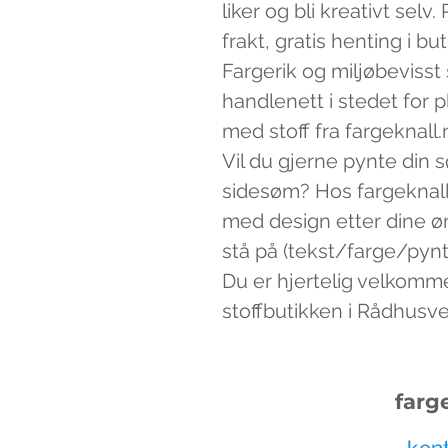
liker og bli kreativt sel
frakt, gratis henting i bu
Fargerik og miljøbevisst
handlenett i stedet for 
med stoff fra fargeknall.
Vil du gjerne pynte din 
sidesøm? Hos fargeknall
med design etter dine ø
stå på (tekst/farge/pynt)
Du er hjertelig velkomm
stoffbutikken i Rådhusv
farg