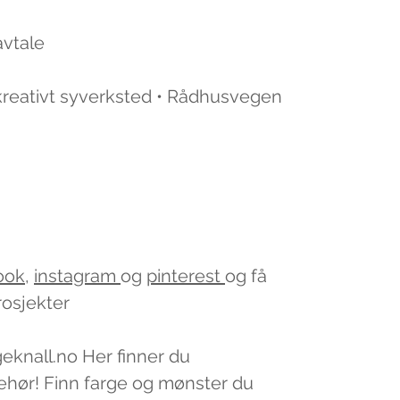
avtale
 kreativt syverksted • Rådhusvegen
ook
,
instagram
og
pinterest
og få
rosjekter
geknall.no Her finner du
lbehør! Finn farge og mønster du