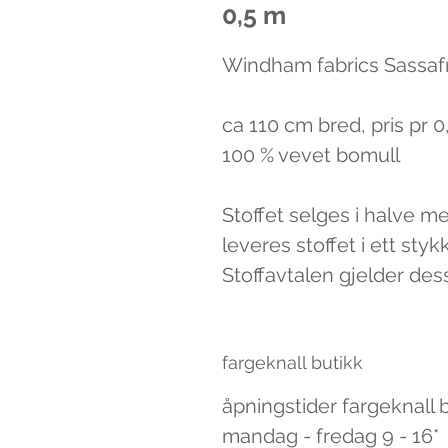
0,5 m
Windham fabrics Sassaf
ca 110 cm bred, pris pr 
100 % vevet bomull
Stoffet selges i halve m
leveres stoffet i ett styk
Stoffavtalen gjelder des
fargeknall butikk
åpningstider fargeknall 
mandag - fredag 9 - 16*