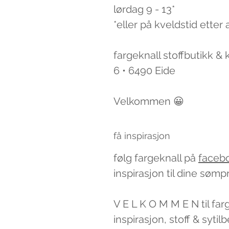
lørdag 9 - 13*
*eller på kveldstid etter 
fargeknall stoffbutikk &
6 • 6490 Eide
Velkommen 😀
få inspirasjon
følg fargeknall på
faceb
inspirasjon til dine sømp
V E L K O M M E N til far
inspirasjon, stoff & syti