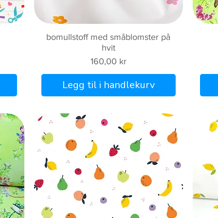
Hurtigvisning
bomullstoff med småblomster på
hvit
Pris
160,00 kr
Legg til i handlekurv