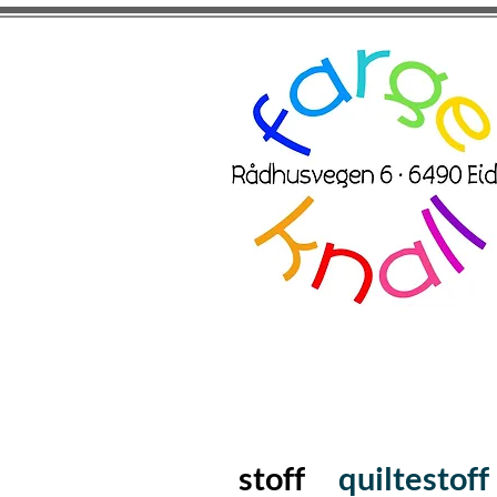
stoff
quiltestoff