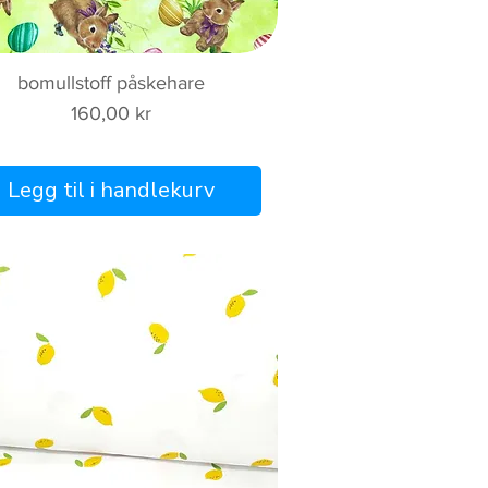
Hurtigvisning
bomullstoff påskehare
Pris
160,00 kr
Legg til i handlekurv