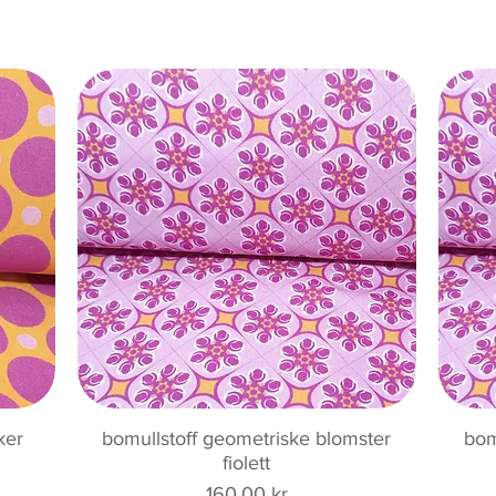
Hurtigvisning
ker
bomullstoff geometriske blomster
bom
fiolett
Pris
160,00 kr