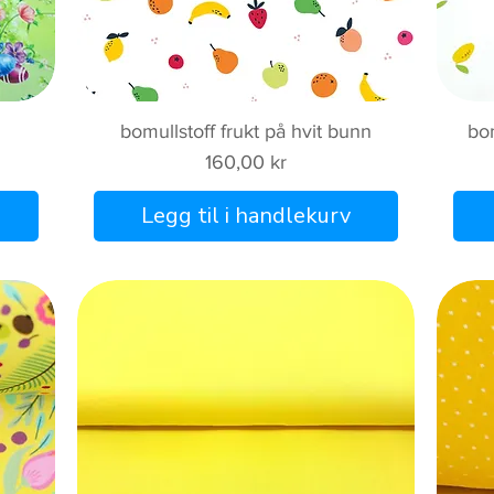
Hurtigvisning
bomullstoff frukt på hvit bunn
bom
Pris
160,00 kr
Legg til i handlekurv