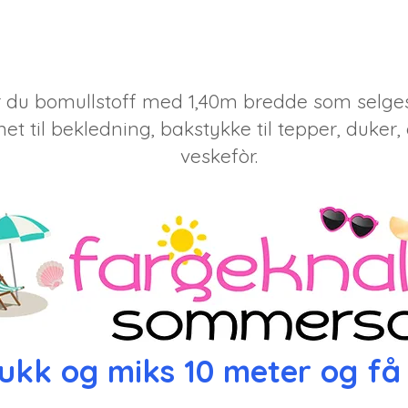
r du bomullstoff med 1,40m bredde som selges 
et til bekledning, bakstykke til tepper, duker,
veskefòr.
lukk og miks 10 meter og få