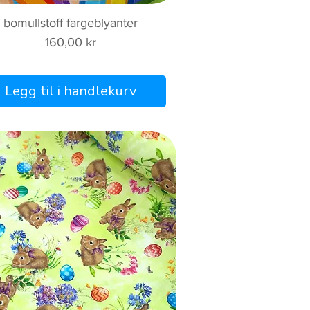
Hurtigvisning
bomullstoff fargeblyanter
Pris
160,00 kr
Legg til i handlekurv