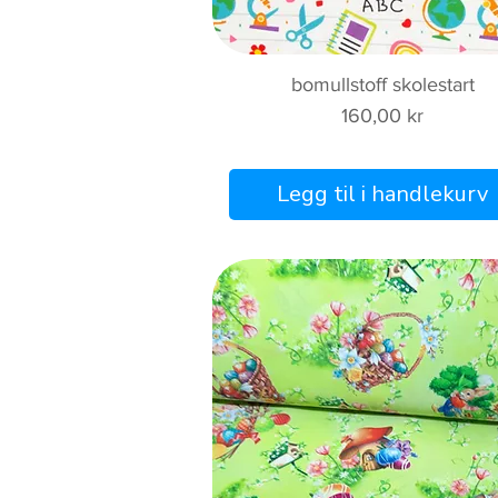
Hurtigvisning
bomullstoff skolestart
Pris
160,00 kr
Legg til i handlekurv