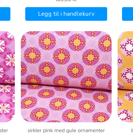
Legg til i handlekurv
Hurtigvisning
ster
sirkler pink med gule ornamenter