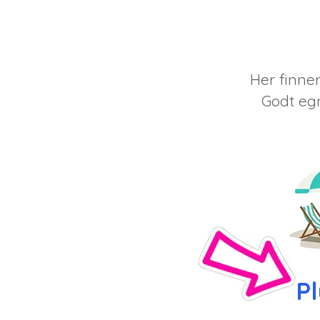
Her finne
Godt egn
P