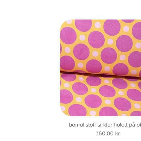
Hurtigvisning
bomullstoff sirkler fiolett på o
Pris
160,00 kr