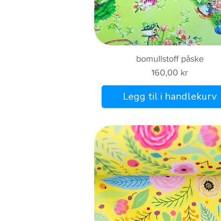
Hurtigvisning
bomullstoff påske
Pris
160,00 kr
Legg til i handlekurv