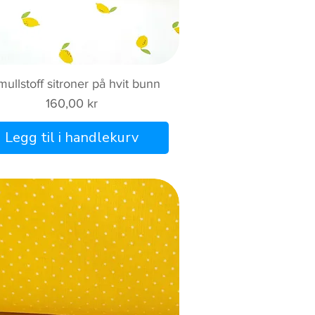
Hurtigvisning
ullstoff sitroner på hvit bunn
Pris
160,00 kr
Legg til i handlekurv