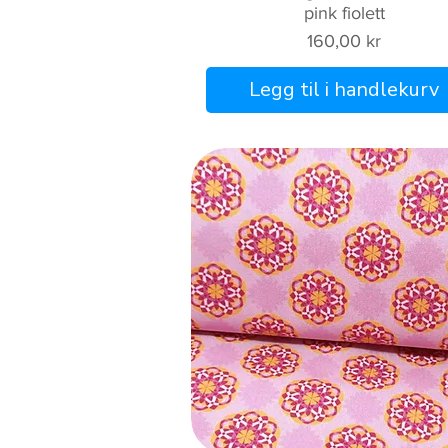
pink fiolett
Pris
160,00 kr
Legg til i handlekurv