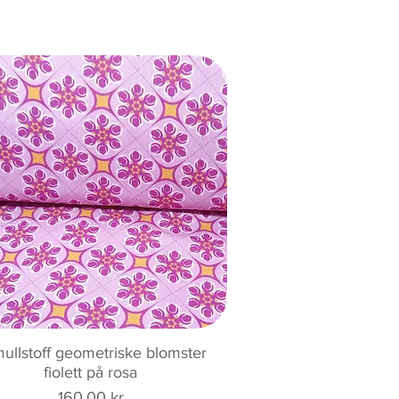
Hurtigvisning
ullstoff geometriske blomster
fiolett på rosa
Pris
160,00 kr