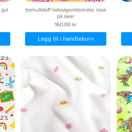
Hurtigvisning
 gul
bomullstoff heksagonblomster rosa
på oker
Pris
160,00 kr
Legg til i handlekurv