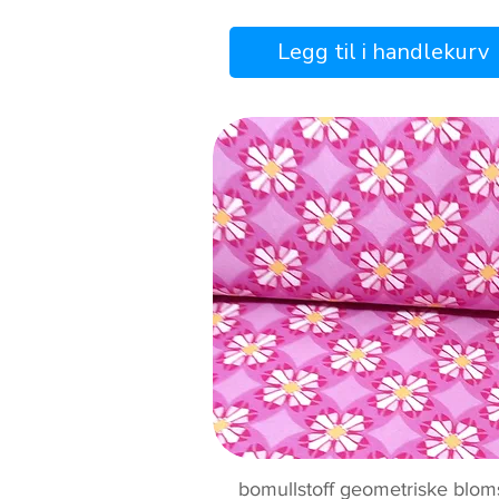
Legg til i handlekurv
Hurtigvisning
bomullstoff geometriske blom