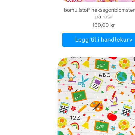
Hurtigvisning
bomullstoff heksagonblomster
på rosa
Pris
160,00 kr
Legg til i handlekurv