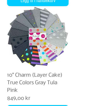
Legg til i handlekurv
10" Charm (Layer Cake)
True Colors Gray Tula
Pink
Pris
849,00 kr