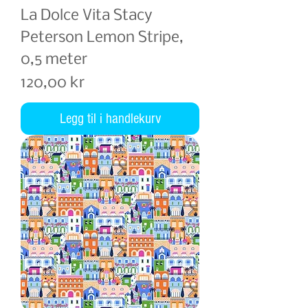
La Dolce Vita Stacy
Peterson Lemon Stripe,
0,5 meter
Pris
120,00 kr
Legg til i handlekurv