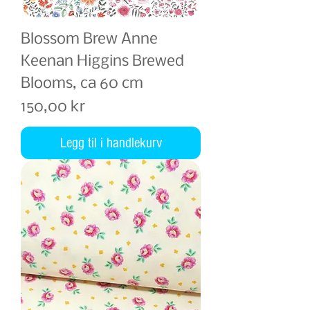
Blossom Brew Anne
Keenan Higgins Brewed
Blooms, ca 60 cm
Pris
150,00 kr
Legg til i handlekurv