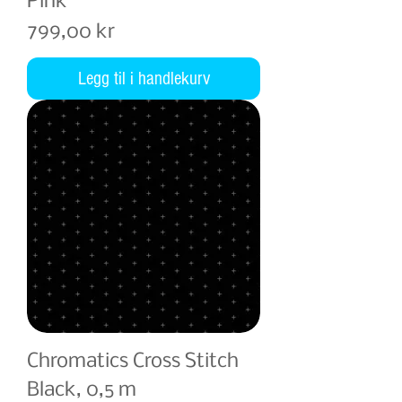
Pink
Pris
799,00 kr
Legg til i handlekurv
Chromatics Cross Stitch
Black, 0,5 m