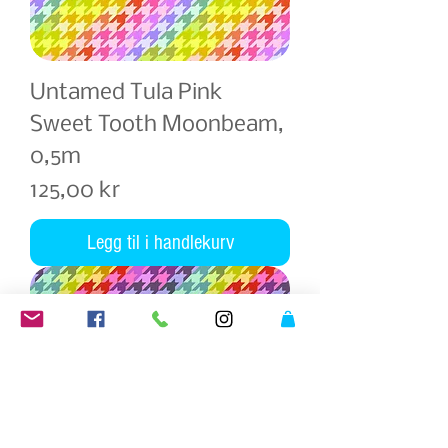
Untamed Tula Pink
Sweet Tooth Moonbeam,
0,5m
Pris
125,00 kr
Legg til i handlekurv