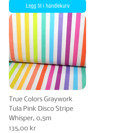
Legg til i handlekurv
True Colors Graywork
Tula Pink Disco Stripe
Whisper, 0,5m
Pris
135,00 kr