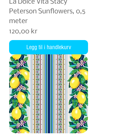
La Dolce Vita Stacy
Peterson Sunflowers, 0,5
meter
Pris
120,00 kr
Legg til i handlekurv