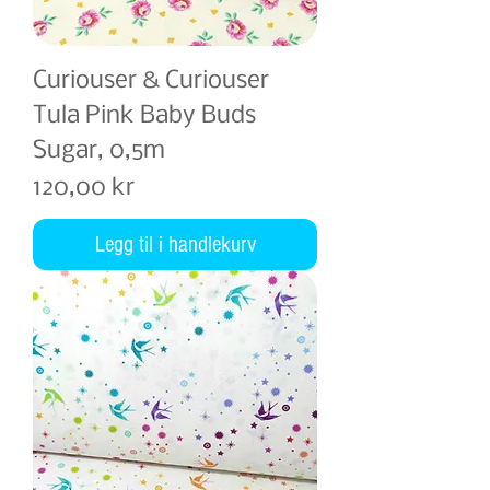
Curiouser & Curiouser
Tula Pink Baby Buds
Sugar, 0,5m
Pris
120,00 kr
Legg til i handlekurv