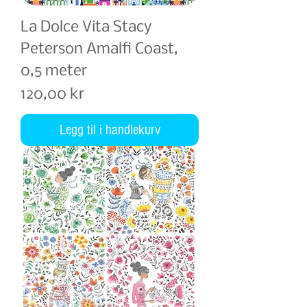
La Dolce Vita Stacy
Peterson Amalfi Coast,
0,5 meter
Pris
120,00 kr
Legg til i handlekurv