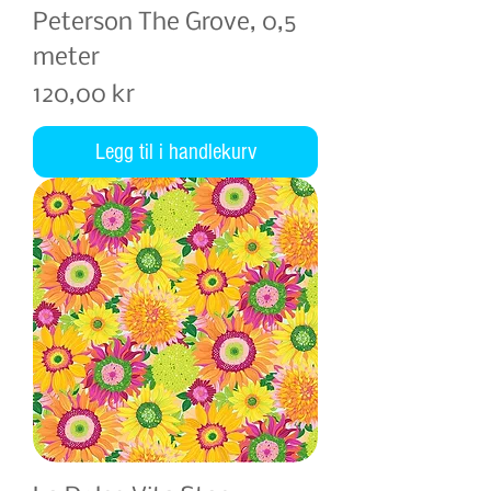
Peterson The Grove, 0,5
meter
Pris
120,00 kr
Legg til i handlekurv