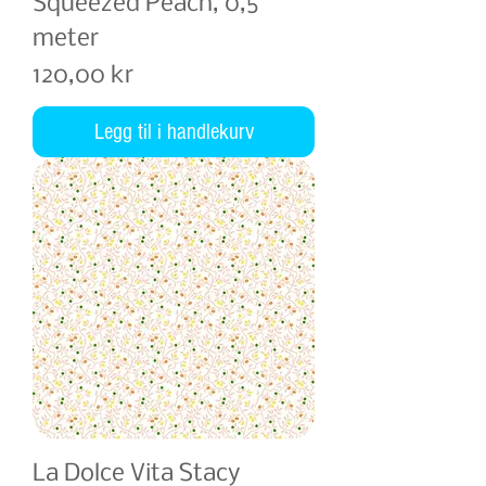
Squeezed Peach, 0,5
meter
Pris
120,00 kr
Legg til i handlekurv
La Dolce Vita Stacy