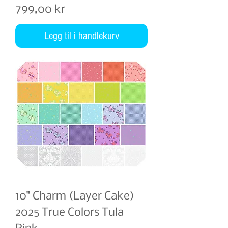
Pris
799,00 kr
Legg til i handlekurv
10" Charm (Layer Cake)
2025 True Colors Tula