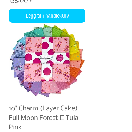
Pris
135,00 kr
Legg til i handlekurv
10" Charm (Layer Cake)
Full Moon Forest II Tula
Pink