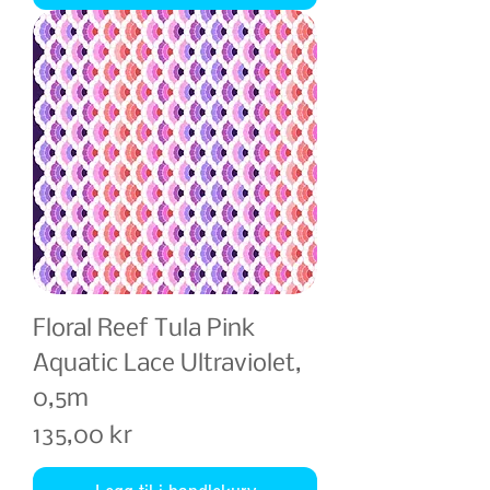
Floral Reef Tula Pink
Aquatic Lace Ultraviolet,
0,5m
Pris
135,00 kr