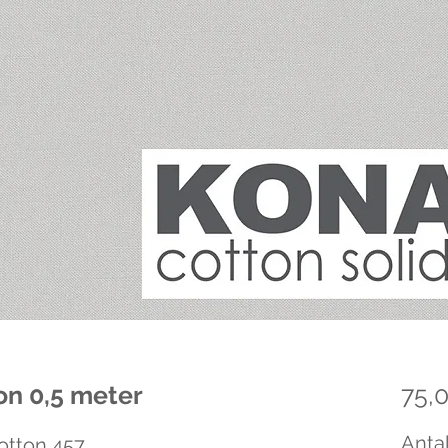
n 0,5 meter
75,0
Antal
otton 457