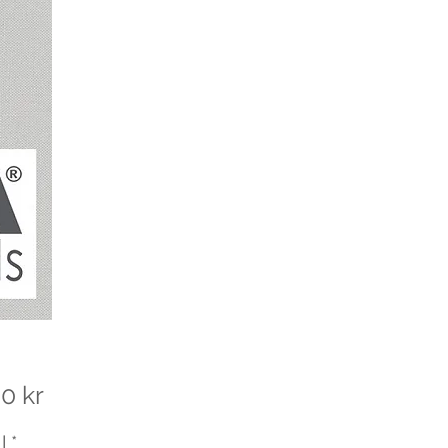
Pris
0 kr
l
*