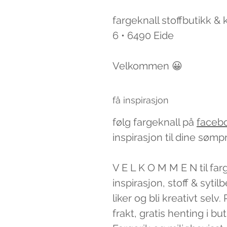
fargeknall stoffbutikk &
6 • 6490 Eide
Velkommen 😀
få inspirasjon
følg fargeknall på
faceb
inspirasjon til dine sømp
V E L K O M M E N til far
inspirasjon, stoff & syti
liker og bli kreativt sel
frakt, gratis henting i bu