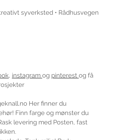
 kreativt syverksted • Rådhusvegen
ook
,
instagram
og
pinterest
og få
rosjekter
geknall.no Her finner du
lbehør! Finn farge og mønster du
v. Rask levering med Posten, fast
tikken.