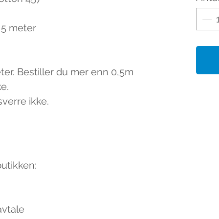
0,5 meter
eter. Bestiller du mer enn 0,5m
ke.
sverre ikke.
butikken:
avtale