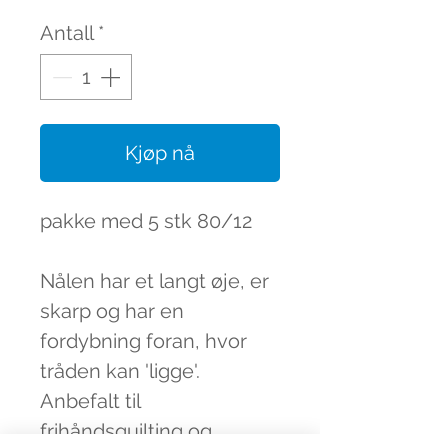
Antall
*
Kjøp nå
pakke med 5 stk 80/12

Nålen har et langt øje, er 
skarp og har en 
fordybning foran, hvor 
tråden kan 'ligge'. 
Anbefalt til 
frihåndsquilting og 