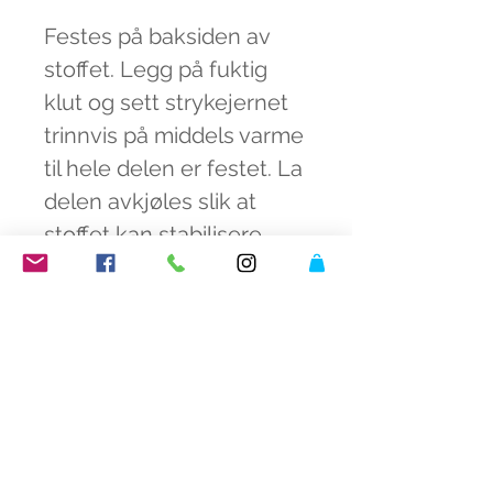
Festes på baksiden av
stoffet. Legg på fuktig
klut og sett strykejernet
trinnvis på middels varme
til hele delen er festet. La
delen avkjøles slik at
stoffet kan stabilisere
seg.
Prøv alltid festingen på et
lite stykke stoff før du
starter.
fargeknall butikk
åpningstider fargeknall