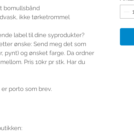
yt bomullsbånd
ndvask, ikke tørketrommel
nde label til dine syprodukter?
n etter ønske: Send meg det som
r, pynt) og ønsket farge. Da ordner
mellom. Pris 10kr pr stk. Har du
t er porto som brev.
butikken: