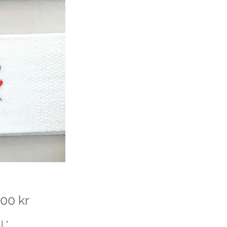
Pris
00 kr
l
*