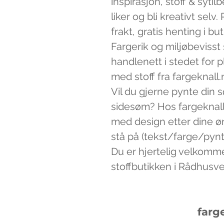
inspirasjon, stoff & syti
liker og bli kreativt sel
frakt, gratis henting i bu
Fargerik og miljøbevisst
handlenett i stedet for 
med stoff fra fargeknall.
Vil du gjerne pynte din 
sidesøm? Hos fargeknall
med design etter dine ø
stå på (tekst/farge/pynt)
Du er hjertelig velkomm
stoffbutikken i Rådhusv
farg