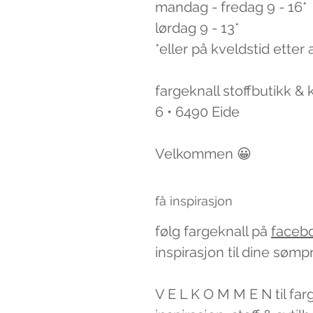
mandag - fredag 9 - 16*
lørdag 9 - 13*
*eller på kveldstid etter 
fargeknall stoffbutikk &
6 • 6490 Eide
Velkommen 😀
få inspirasjon
følg fargeknall på
faceb
inspirasjon til dine sømp
V E L K O M M E N til far