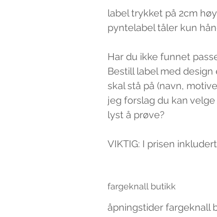
label trykket på 2cm hø
pyntelabel tåler kun hå
Har du ikke funnet passe
Bestill label med desig
skal stå på (navn, motive
jeg forslag du kan velge 
lyst å prøve?
VIKTIG: I prisen inkluder
fargeknall butikk
åpningstider fargeknall 