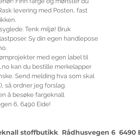
lbehør! Finn farge og mønster du
v. Rask levering med Posten, fast
tikken.
 syglede. Tenk miljø! Bruk
plastposer. Sy din egen handlepose
no.
sømprojekter med egen label til
.no kan du bestille merkelapper
nske. Send melding hva som skal
, så ordner jeg forslag.
en å besøke fargeknall
egen 6, 6490 Eide!
eknall stoffbutikk Rådhusvegen 6
6490 