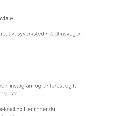
avtale
 kreativt syverksted • Rådhusvegen
ook
,
instagram
og
pinterest
og få
rosjekter
geknall.no Her finner du