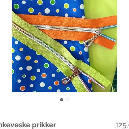
nkeveske prikker
125,