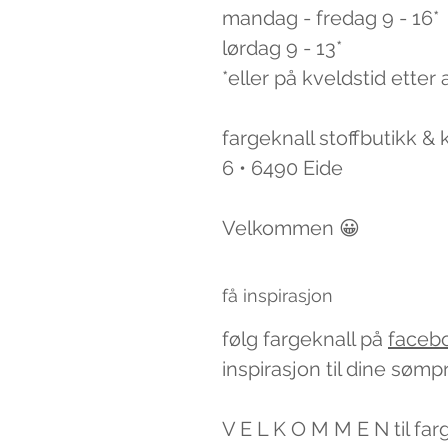
mandag - fredag 9 - 16*
lørdag 9 - 13*
*eller på kveldstid etter 
fargeknall stoffbutikk &
6 • 6490 Eide
Velkommen 😀
få inspirasjon
følg fargeknall på
faceb
inspirasjon til dine sømp
V E L K O M M E N til far