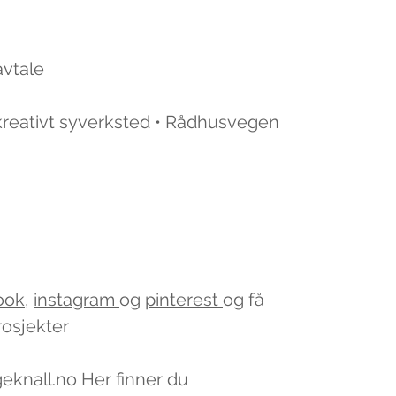
avtale
 kreativt syverksted • Rådhusvegen
ook
,
instagram
og
pinterest
og få
rosjekter
geknall.no Her finner du