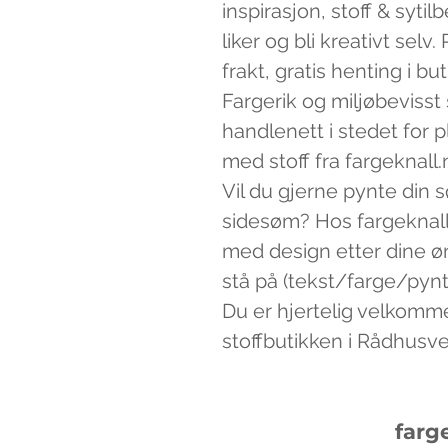
inspirasjon, stoff & syti
liker og bli kreativt sel
frakt, gratis henting i bu
Fargerik og miljøbevisst
handlenett i stedet for 
med stoff fra fargeknall.
Vil du gjerne pynte din 
sidesøm? Hos fargeknall
med design etter dine ø
stå på (tekst/farge/pynt)
Du er hjertelig velkomm
stoffbutikken i Rådhusv
farg