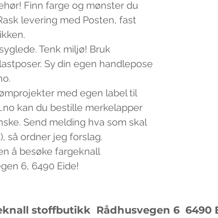
lbehør! Finn farge og mønster du
v. Rask levering med Posten, fast
tikken.
 syglede. Tenk miljø! Bruk
plastposer. Sy din egen handlepose
no.
sømprojekter med egen label til
.no kan du bestille merkelapper
nske. Send melding hva som skal
, så ordner jeg forslag.
en å besøke fargeknall
egen 6, 6490 Eide!
eknall stoffbutikk Rådhusvegen 6
6490 