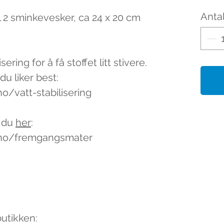
Antal
til 2 sminkevesker, ca 24 x 20 cm
sering for å få stoffet litt stivere.
u liker best:
o/vatt-stabilisering
 du
her
:
l.no/fremgangsmater
butikken: