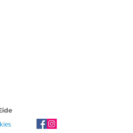
Eide
kies