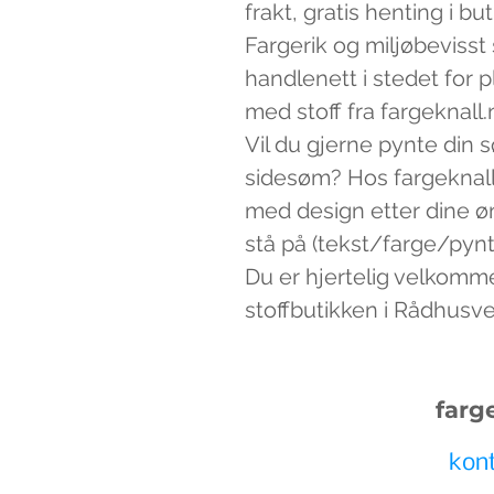
frakt, gratis henting i bu
Fargerik og miljøbevisst
handlenett i stedet for 
med stoff fra fargeknall.
Vil du gjerne pynte din 
sidesøm? Hos fargeknall
med design etter dine ø
stå på (tekst/farge/pynt)
Du er hjertelig velkomm
stoffbutikken i Rådhusv
farg
kon