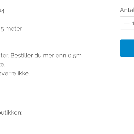
Antal
04
0,5 meter
eter. Bestiller du mer enn 0,5m
ke.
sverre ikke.
butikken: