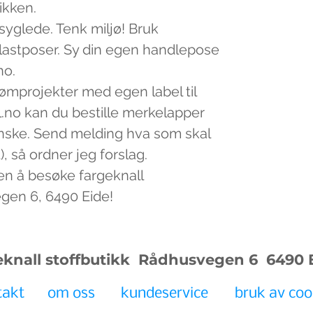
tikken.
 syglede. Tenk miljø! Bruk
plastposer. Sy din egen handlepose
no.
sømprojekter med egen label til
.no kan du bestille merkelapper
nske. Send melding hva som skal
, så ordner jeg forslag.
en å besøke fargeknall
egen 6, 6490 Eide!
eknall stoffbutikk Rådhusvegen 6
6490 
takt
om oss
kundeservice
bruk av coo