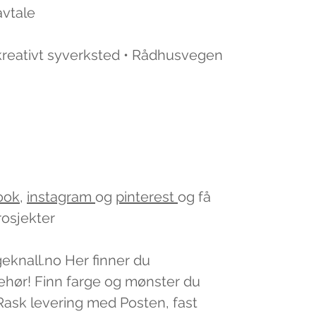
avtale
 kreativt syverksted • Rådhusvegen
ook
,
instagram
og
pinterest
og få
rosjekter
geknall.no Her finner du
lbehør! Finn farge og mønster du
v. Rask levering med Posten, fast