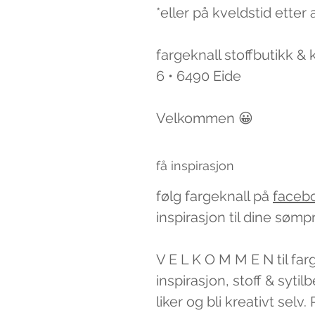
*eller på kveldstid etter 
fargeknall stoffbutikk &
6 • 6490 Eide
Velkommen 😀
få inspirasjon
følg fargeknall på
faceb
inspirasjon til dine sømp
V E L K O M M E N til far
inspirasjon, stoff & syti
liker og bli kreativt sel