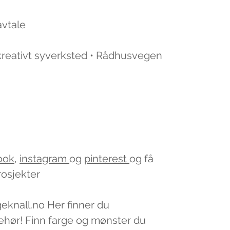
avtale
 kreativt syverksted • Rådhusvegen
ook
,
instagram
og
pinterest
og få
rosjekter
geknall.no Her finner du
lbehør! Finn farge og mønster du