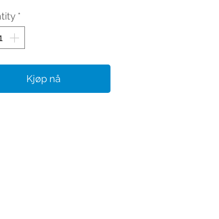
tity
*
Kjøp nå