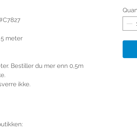
Quan
 #C7827
0,5 meter
eter. Bestiller du mer enn 0,5m
ke.
sverre ikke.
butikken: