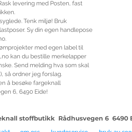
v. Rask levering med Posten, fast
tikken.
 syglede. Tenk miljø! Bruk
plastposer. Sy din egen handlepose
no.
sømprojekter med egen label til
.no kan du bestille merkelapper
nske. Send melding hva som skal
, så ordner jeg forslag.
en å besøke fargeknall
egen 6, 6490 Eide!
eknall stoffbutikk Rådhusvegen 6
6490 