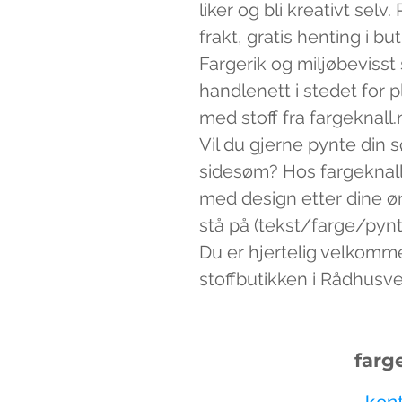
liker og bli kreativt sel
frakt, gratis henting i bu
Fargerik og miljøbevisst
handlenett i stedet for 
med stoff fra fargeknall.
Vil du gjerne pynte din 
sidesøm? Hos fargeknall
med design etter dine ø
stå på (tekst/farge/pynt)
Du er hjertelig velkomm
stoffbutikken i Rådhusv
farg