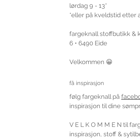
lørdag 9 - 13*
*eller på kveldstid etter 
fargeknall stoffbutikk &
6 • 6490 Eide
Velkommen 😀
få inspirasjon
følg fargeknall på
faceb
inspirasjon til dine sømp
V E L K O M M E N til far
inspirasjon, stoff & syti