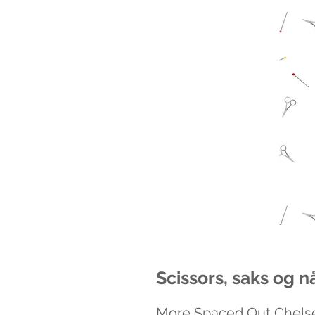
Scissors, saks og nå
More Spaced Out Chelse