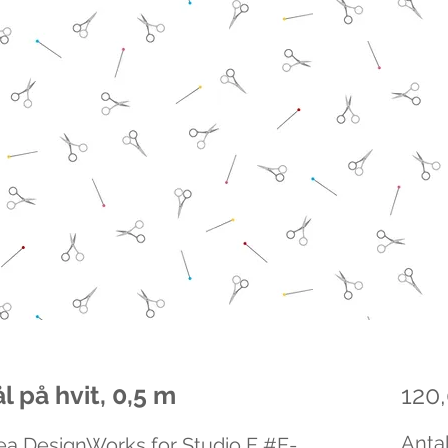
l på hvit, 0,5 m
120,
Antal
a DesignWorks for Studio E #E-