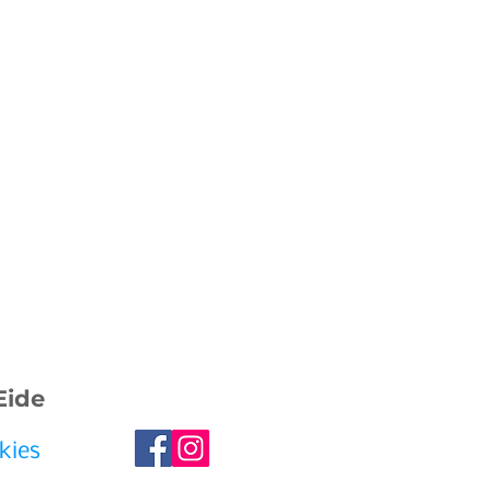
Eide
kies