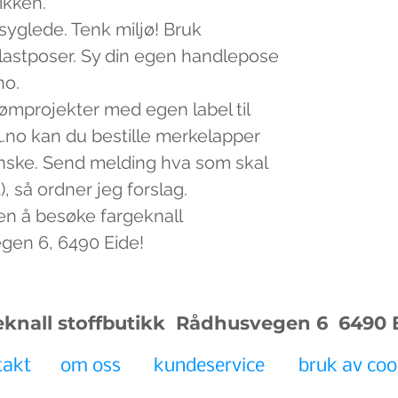
tikken.
 syglede. Tenk miljø! Bruk
plastposer. Sy din egen handlepose
no.
sømprojekter med egen label til
.no kan du bestille merkelapper
nske. Send melding hva som skal
, så ordner jeg forslag.
en å besøke fargeknall
egen 6, 6490 Eide!
eknall stoffbutikk Rådhusvegen 6
6490 
takt
om oss
kundeservice
bruk av coo