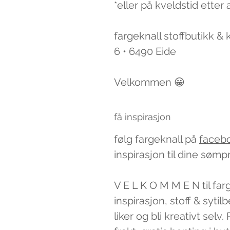
*eller på kveldstid etter 
fargeknall stoffbutikk &
6 • 6490 Eide
Velkommen 😀
få inspirasjon
følg fargeknall på
faceb
inspirasjon til dine sømp
V E L K O M M E N til far
inspirasjon, stoff & syti
liker og bli kreativt sel