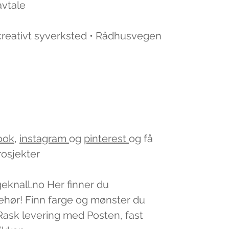
avtale
 kreativt syverksted • Rådhusvegen
ook
,
instagram
og
pinterest
og få
rosjekter
geknall.no Her finner du
lbehør! Finn farge og mønster du
v. Rask levering med Posten, fast