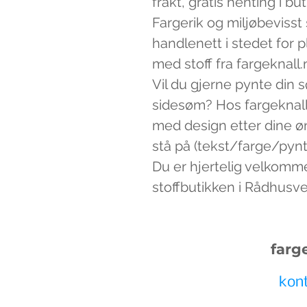
frakt, gratis henting i bu
Fargerik og miljøbevisst
handlenett i stedet for 
med stoff fra fargeknall.
Vil du gjerne pynte din 
sidesøm? Hos fargeknall
med design etter dine ø
stå på (tekst/farge/pynt)
Du er hjertelig velkomm
stoffbutikken i Rådhusv
farg
kon