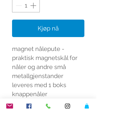
Kjøp nå
magnet nålepute -
praktisk magnetskål for
nåler og andre små
metallgjenstander
leveres med 1 boks
knappenåler
fargeknall butikk
åpningstider fargeknall
få inspirasjon