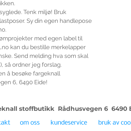
tikken.
 syglede. Tenk miljø! Bruk
plastposer. Sy din egen handlepose
no.
sømprojekter med egen label til
.no kan du bestille merkelapper
nske. Send melding hva som skal
, så ordner jeg forslag.
en å besøke fargeknall
egen 6, 6490 Eide!
eknall stoffbutikk Rådhusvegen 6
6490 
takt
om oss
kundeservice
bruk av coo