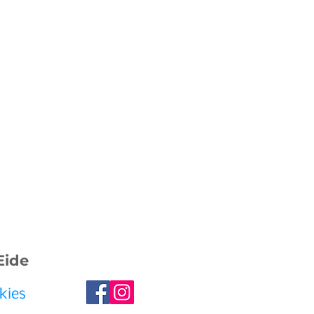
Eide
kies