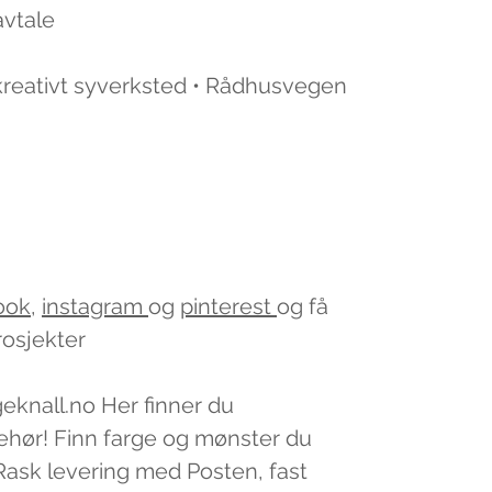
avtale
 kreativt syverksted • Rådhusvegen
ook
,
instagram
og
pinterest
og få
rosjekter
geknall.no Her finner du
lbehør! Finn farge og mønster du
v. Rask levering med Posten, fast