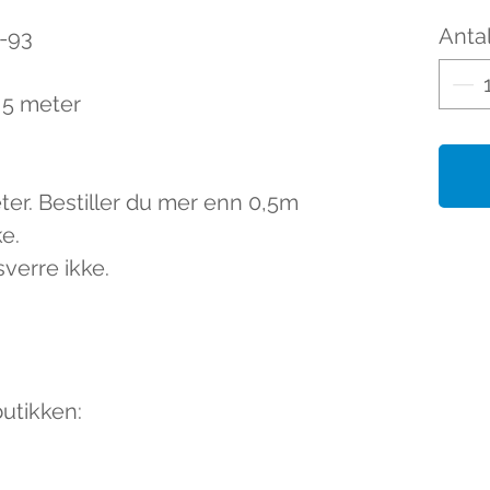
Antal
8-93
0,5 meter
eter. Bestiller du mer enn 0,5m
ke.
sverre ikke.
butikken: