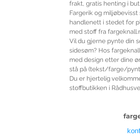
frakt, gratis henting i bu
Fargerik og miljøbevisst
handlenett i stedet for 
med stoff fra fargeknall.
Vil du gjerne pynte din 
sidesøm? Hos fargeknall
med design etter dine ø
stå på (tekst/farge/pynt)
Du er hjertelig velkomm
stoffbutikken i Rådhusv
farg
kon