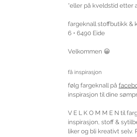
*eller på kveldstid etter 
fargeknall stoffbutikk &
6 • 6490 Eide
Velkommen 😀
få inspirasjon
følg fargeknall på
faceb
inspirasjon til dine sømp
V E L K O M M E N til far
inspirasjon, stoff & syti
liker og bli kreativt sel