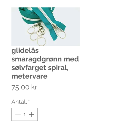
glidelås
smaragdgrønn med
sølvfarget spiral,
metervare
Pris
75,00 kr
Antall
*