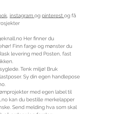
ook
,
instagram
og
pinterest
og få
rosjekter
geknall.no Her finner du
lbehør! Finn farge og mønster du
v. Rask levering med Posten, fast
tikken.
 syglede. Tenk miljø! Bruk
plastposer. Sy din egen handlepose
no.
sømprojekter med egen label til
.no kan du bestille merkelapper
nske. Send melding hva som skal