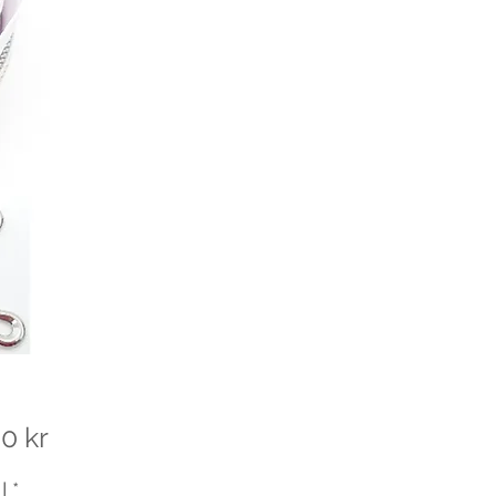
Pris
0 kr
l
*