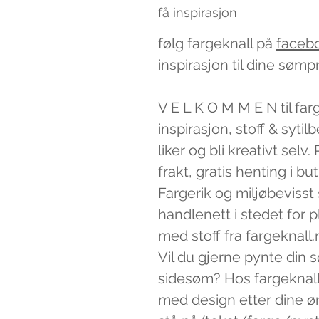
få inspirasjon
følg fargeknall på
faceb
inspirasjon til dine sømp
V E L K O M M E N til far
inspirasjon, stoff & syti
liker og bli kreativt sel
frakt, gratis henting i bu
Fargerik og miljøbevisst
handlenett i stedet for 
med stoff fra fargeknall.
Vil du gjerne pynte din 
sidesøm? Hos fargeknall
med design etter dine ø