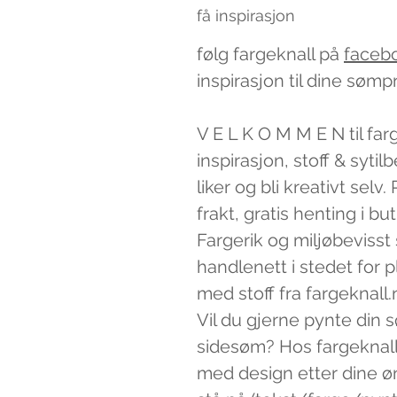
få inspirasjon
følg fargeknall på
faceb
inspirasjon til dine sømp
V E L K O M M E N til far
inspirasjon, stoff & syti
liker og bli kreativt sel
frakt, gratis henting i bu
Fargerik og miljøbevisst
handlenett i stedet for 
med stoff fra fargeknall.
Vil du gjerne pynte din 
sidesøm? Hos fargeknall
med design etter dine ø