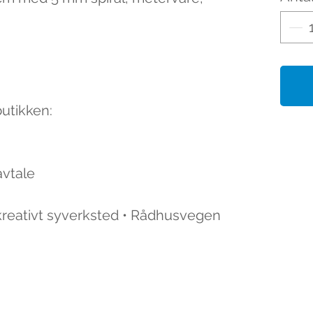
butikken:
avtale
 kreativt syverksted • Rådhusvegen