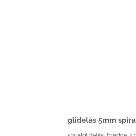
glidelås 5mm spira
spiralglidelås, bredde 3