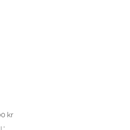
Pris
0 kr
l
*