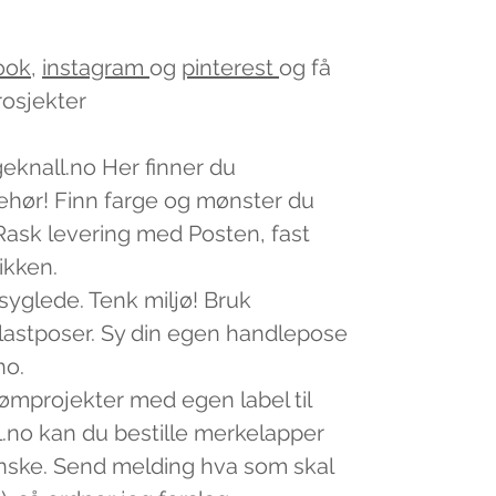
ook
,
instagram
og
pinterest
og få
rosjekter
geknall.no Her finner du
lbehør! Finn farge og mønster du
v. Rask levering med Posten, fast
tikken.
 syglede. Tenk miljø! Bruk
plastposer. Sy din egen handlepose
no.
sømprojekter med egen label til
.no kan du bestille merkelapper
nske. Send melding hva som skal