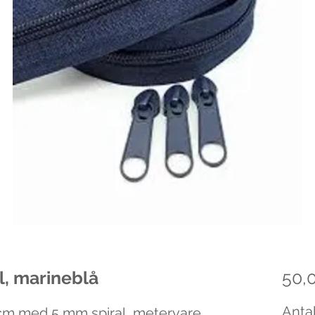
l, marineblå
50,0
Antal
 cm med 5 mm spiral, metervare,