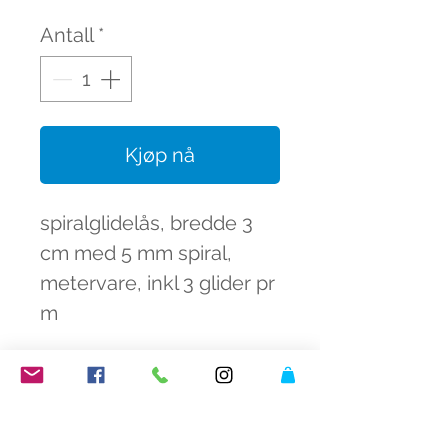
Antall
*
Kjøp nå
spiralglidelås, bredde 3
cm med 5 mm spiral,
metervare, inkl 3 glider pr
m
fargeknall butikk