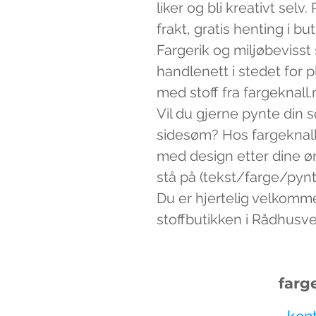
liker og bli kreativt sel
frakt, gratis henting i bu
Fargerik og miljøbevisst
handlenett i stedet for 
med stoff fra fargeknall.
Vil du gjerne pynte din 
sidesøm? Hos fargeknall
med design etter dine ø
stå på (tekst/farge/pynt)
Du er hjertelig velkomm
stoffbutikken i Rådhusv
farg