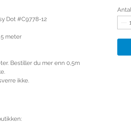
Antal
sy Dot #C9778-12

,5 meter

ter. Bestiller du mer enn 0,5m 
e.

sverre ikke.
butikken: