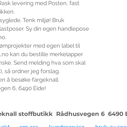
v. Rask levering med Posten, fast
tikken.
 syglede. Tenk miljø! Bruk
plastposer. Sy din egen handlepose
no.
sømprojekter med egen label til
.no kan du bestille merkelapper
nske. Send melding hva som skal
, så ordner jeg forslag.
en å besøke fargeknall
egen 6, 6490 Eide!
eknall stoffbutikk Rådhusvegen 6
6490 