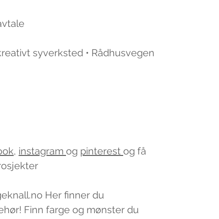
avtale
 kreativt syverksted • Rådhusvegen
ook
,
instagram
og
pinterest
og få
rosjekter
geknall.no Her finner du
lbehør! Finn farge og mønster du