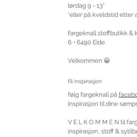
lørdag 9 - 13*
*eller på kveldstid etter 
fargeknall stoffbutikk &
6 • 6490 Eide
Velkommen 😀
få inspirasjon
følg fargeknall på
faceb
inspirasjon til dine sømp
V E L K O M M E N til far
inspirasjon, stoff & syti