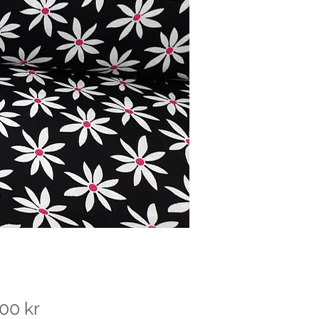
Pris
00 kr