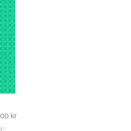
Pris
00 kr
l
*