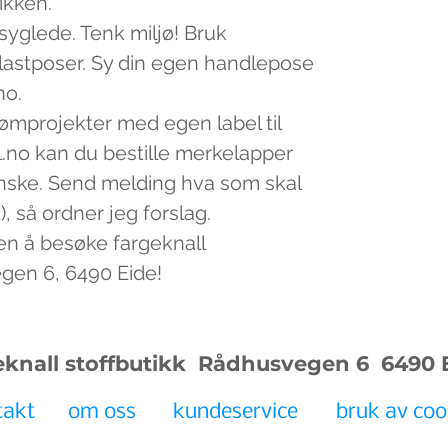
tikken.
 syglede. Tenk miljø! Bruk
plastposer. Sy din egen handlepose
no.
sømprojekter med egen label til
.no kan du bestille merkelapper
nske. Send melding hva som skal
, så ordner jeg forslag.
en å besøke fargeknall
egen 6, 6490 Eide!
eknall stoffbutikk Rådhusvegen 6
6490 
takt
om oss
kundeservice
bruk av coo