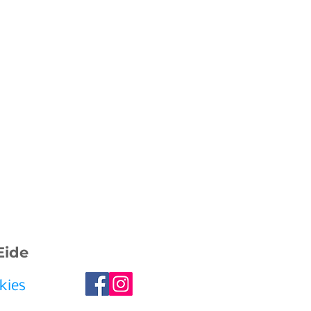
Eide
kies