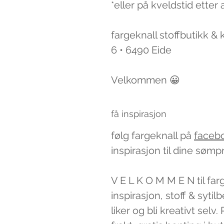
*eller på kveldstid etter 
fargeknall stoffbutikk &
6 • 6490 Eide
Velkommen 😀
få inspirasjon
følg fargeknall på
faceb
inspirasjon til dine sømp
V E L K O M M E N til far
inspirasjon, stoff & syti
liker og bli kreativt sel