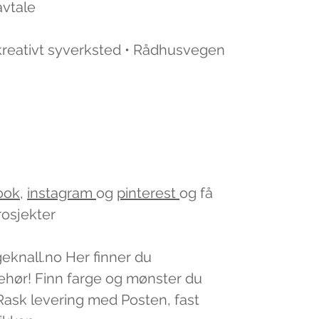
avtale
 kreativt syverksted • Rådhusvegen
ook
,
instagram
og
pinterest
og få
rosjekter
geknall.no Her finner du
lbehør! Finn farge og mønster du
v. Rask levering med Posten, fast