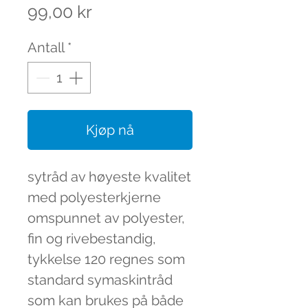
Pris
99,00 kr
Antall
*
Kjøp nå
sytråd av høyeste kvalitet
med polyesterkjerne
omspunnet av polyester,
fin og rivebestandig,
tykkelse 120 regnes som
standard symaskintråd
som kan brukes på både