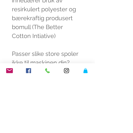
innebærer bruk av
resirkulert polyester og
bærekraftig produsert
bomull (The Better
Cotton Intiative)
Passer slike store spoler
ikke til maskinen din?
Bare la den stå ved siden
av og bruk enkle
hjelpemiddel for å bruke
økonomipakken likevel 😊
fargeknall butikk
åpningstider fargeknall