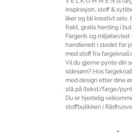
V E L K O M M E N til far
inspirasjon, stoff & syti
liker og bli kreativt sel
frakt, gratis henting i bu
Fargerik og miljøbevisst
handlenett i stedet for 
med stoff fra fargeknall.
Vil du gjerne pynte din 
sidesøm? Hos fargeknall
med design etter dine ø
stå på (tekst/farge/pynt)
Du er hjertelig velkomm
stoffbutikken i Rådhusv