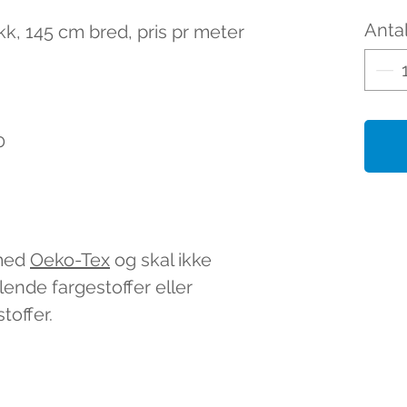
Antal
kk, 145 cm bred, pris pr meter
0
 med
Oeko-Tex
og skal ikke
lende fargestoffer eller
toffer.