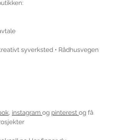
butikken:
avtale
 kreativt syverksted • Rådhusvegen
ook
,
instagram
og
pinterest
og få
rosjekter