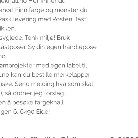
geknall.no Her finner du
lbehør! Finn farge og mønster du
v. Rask levering med Posten, fast
tikken.
 syglede. Tenk miljø! Bruk
plastposer. Sy din egen handlepose
no.
sømprojekter med egen label til
.no kan du bestille merkelapper
nske. Send melding hva som skal
, så ordner jeg forslag.
en å besøke fargeknall
egen 6, 6490 Eide!