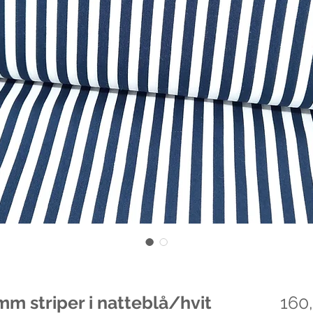
m striper i natteblå/hvit
160,