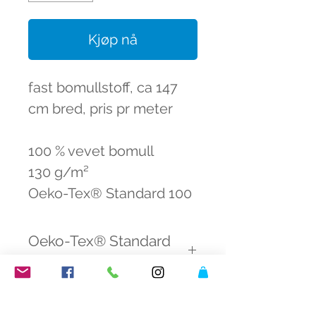
Kjøp nå
fast bomullstoff, ca 147
cm bred, pris pr meter
100 % vevet bomull
130 g/m²
Oeko-Tex® Standard 100
Oeko-Tex® Standard
100
Produktet er sertifisert
fargeknall butikk
med
Oeko-Tex
og skal