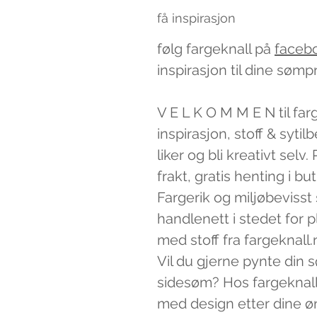
få inspirasjon
følg fargeknall på
faceb
inspirasjon til dine sømp
V E L K O M M E N til far
inspirasjon, stoff & syti
liker og bli kreativt sel
frakt, gratis henting i bu
Fargerik og miljøbevisst
handlenett i stedet for 
med stoff fra fargeknall.
Vil du gjerne pynte din 
sidesøm? Hos fargeknall
med design etter dine ø