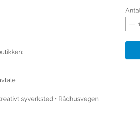
Antal
butikken:
avtale
 kreativt syverksted • Rådhusvegen