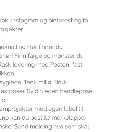
ook
,
instagram
og
pinterest
og få
rosjekter
geknall.no Her finner du
lbehør! Finn farge og mønster du
v. Rask levering med Posten, fast
tikken.
 syglede. Tenk miljø! Bruk
plastposer. Sy din egen handlepose
no.
sømprojekter med egen label til
.no kan du bestille merkelapper
nske. Send melding hva som skal