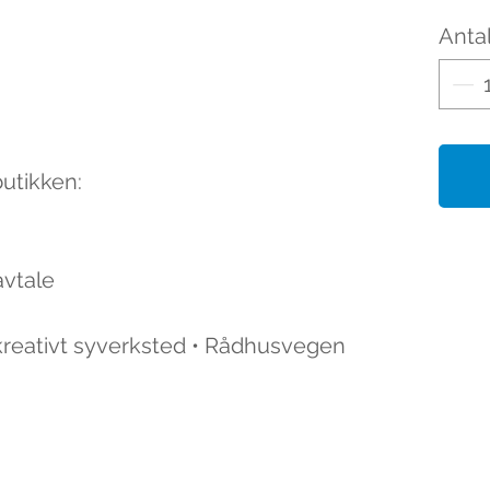
Antal
butikken:
avtale
 kreativt syverksted • Rådhusvegen