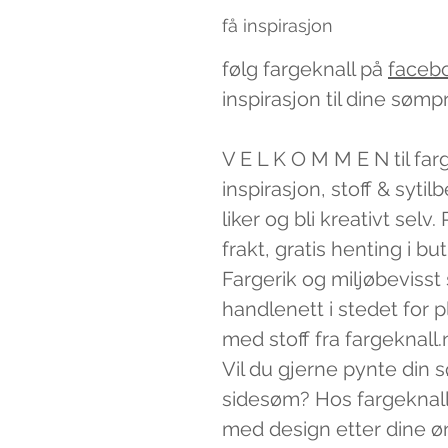
få inspirasjon
følg fargeknall på
faceb
inspirasjon til dine sømp
V E L K O M M E N til far
inspirasjon, stoff & syti
liker og bli kreativt sel
frakt, gratis henting i bu
Fargerik og miljøbevisst
handlenett i stedet for 
med stoff fra fargeknall.
Vil du gjerne pynte din 
sidesøm? Hos fargeknall
med design etter dine ø