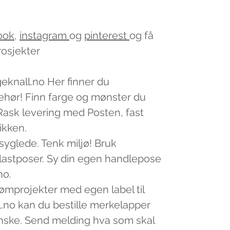
ook
,
instagram
og
pinterest
og få
rosjekter
geknall.no Her finner du
lbehør! Finn farge og mønster du
v. Rask levering med Posten, fast
tikken.
 syglede. Tenk miljø! Bruk
plastposer. Sy din egen handlepose
no.
sømprojekter med egen label til
.no kan du bestille merkelapper
nske. Send melding hva som skal