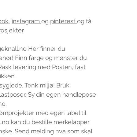
ook
,
instagram
og
pinterest
og få
rosjekter
geknall.no Her finner du
lbehør! Finn farge og mønster du
v. Rask levering med Posten, fast
tikken.
 syglede. Tenk miljø! Bruk
plastposer. Sy din egen handlepose
no.
sømprojekter med egen label til
.no kan du bestille merkelapper
nske. Send melding hva som skal