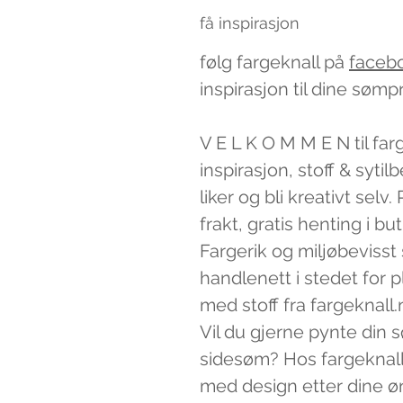
få inspirasjon
følg fargeknall på
faceb
inspirasjon til dine sømp
V E L K O M M E N til far
inspirasjon, stoff & syti
liker og bli kreativt sel
frakt, gratis henting i bu
Fargerik og miljøbevisst
handlenett i stedet for 
med stoff fra fargeknall.
Vil du gjerne pynte din 
sidesøm? Hos fargeknall
med design etter dine ø