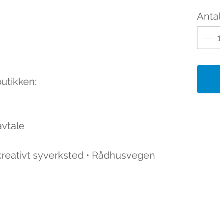
Antal
butikken:
avtale
 kreativt syverksted • Rådhusvegen