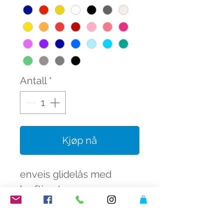
Antall
*
Kjøp nå
enveis glidelås med
kraftige tenner
fargeknall butikk