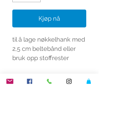
Kjøp nå
til å lage nøkkelhank med
2,5 cm beltebånd eller
bruk opp stoffrester
fargeknall butikk
åpningstider fargeknall
få inspirasjon
butikken:
følg fargeknall på
mandag - fredag 9 - 16*
facebook
,
instagram
og
lørdag 9 - 13*
pinterest
og få inspirasjon
*eller på kveldstid etter