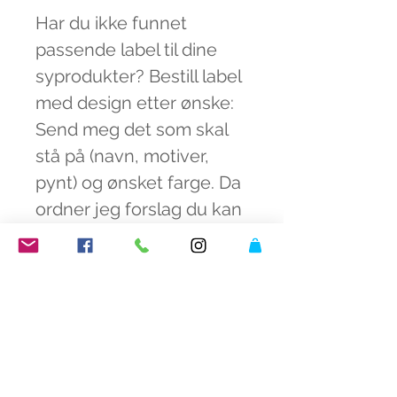
Har du ikke funnet
passende label til dine
syprodukter? Bestill label
med design etter ønske:
Send meg det som skal
stå på (navn, motiver,
pynt) og ønsket farge. Da
ordner jeg forslag du kan
velge mellom. Pris 10kr pr
stk. Har du lyst å prøve?
VIKTIG: I prisen inkludert
er porto som brev.