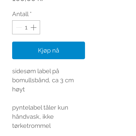
Antall
*
Kjøp nå
sidesøm label på
bomullsbånd, ca 3 cm
høyt
pyntelabel tåler kun
håndvask, ikke
tørketrommel